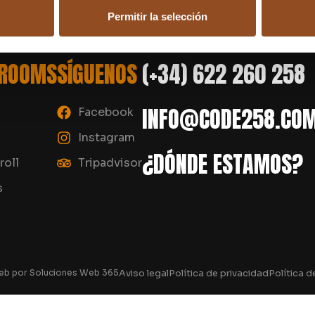
Permitir la selección
 ROOMS
SÍGUENOS
(+34) 622 260 258
INFO@CODE258.CO
Facebook
Instagram
¿DÓNDE ESTAMOS?
roll
Tripadvisor
s
eb por
Soluciones Web 365
Aviso legal
Política de privacidad
Política d