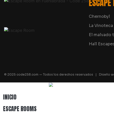
ESCAPE
Chernobyl
La Vinoteca
El malvado t
Hall Escape
© 2025 code258.com — Todos los derechos reservados | Diseño w
INICIO
ESCAPE ROOMS