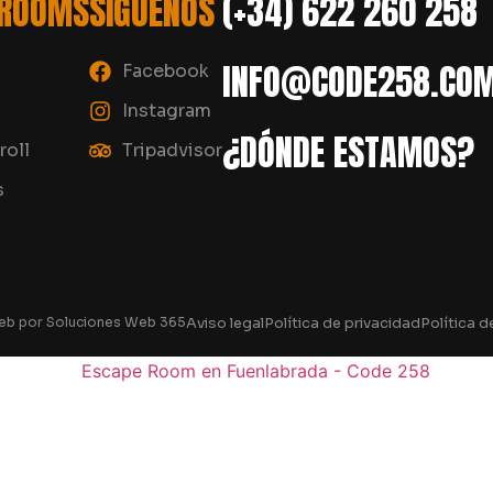
 ROOMS
SÍGUENOS
(+34) 622 260 258
INFO@CODE258.CO
Facebook
Instagram
¿DÓNDE ESTAMOS?
roll
Tripadvisor
s
eb por
Soluciones Web 365
Aviso legal
Política de privacidad
Política d